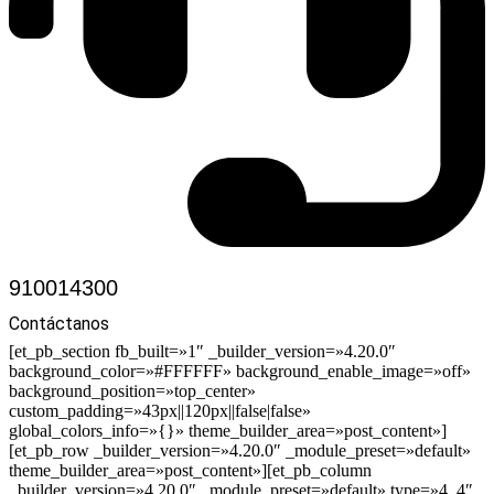
910014300
Contáctanos
[et_pb_section fb_built=»1″ _builder_version=»4.20.0″
background_color=»#FFFFFF» background_enable_image=»off»
background_position=»top_center»
custom_padding=»43px||120px||false|false»
global_colors_info=»{}» theme_builder_area=»post_content»]
[et_pb_row _builder_version=»4.20.0″ _module_preset=»default»
theme_builder_area=»post_content»][et_pb_column
_builder_version=»4.20.0″ _module_preset=»default» type=»4_4″