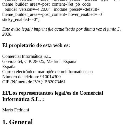
theme_builder_area=»post_content»][et_pb_code
_builder_version=»4.20.0″ _module_preset=»default»
theme_builder_area=»post_content» hover_enabled=»0″
sticky_enabled=»0″]
Este aviso legal / imprint fue actualizado por última vez el junio 5,
2026.
El propietario de esta web es:
Comercial Informática S.L.
Gaviota 64, C.P. 28025, Madrid - España
España
Correo electrónico:
mario@
ex.com
informaticos.co
Número de teléfono: 910014300
CIF (Número de IVA): B82073461
El/Los representante/s legal/es de Comercial
Informática S.L. :
Mario Fedriani
1. General